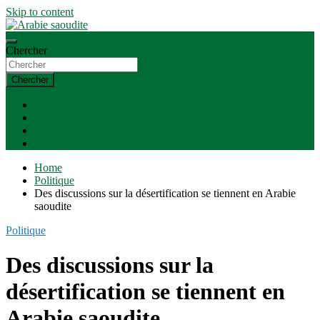
Skip to content
Actualité, économie, sport
Chercher
Arabie saoudite
Chercher
Découverte
Économie
Politique
Sport
Home
Politique
Des discussions sur la désertification se tiennent en Arabie
saoudite
Politique
Des discussions sur la
désertification se tiennent en
Arabie saoudite