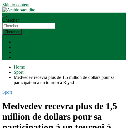
Skip to content
Actualité, économie, sport
Chercher
Arabie saoudite
Chercher
Découverte
Économie
Politique
Sport
Home
Sport
Medvedev recevra plus de 1,5 million de dollars pour sa
participation à un tournoi à Riyad
Sport
Medvedev recevra plus de 1,5
million de dollars pour sa
participation à un tournoi à