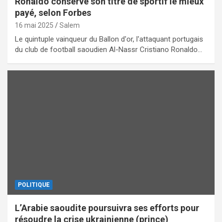
Ronaldo conserve son titre de sportif le mieux
payé, selon Forbes
16 mai 2025
Salem
Le quintuple vainqueur du Ballon d'or, l'attaquant portugais
du club de football saoudien Al-Nassr Cristiano Ronaldo…
POLITIQUE
L’Arabie saoudite poursuivra ses efforts pour
résoudre la crise ukrainienne (prince)