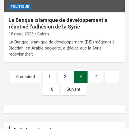
POLITIQUE
La Banque islamique de développement a
réactivé l’adhésion de la Syrie
18 mars 2025
Salem
La Banque islamique de développement (BID) siégeant à
Djeddah, en Arabie saoudite, a décidé que la Syrie
redeviendrait…
Pagination
Précédent
1
2
3
4
…
des
10
Suivant
publications